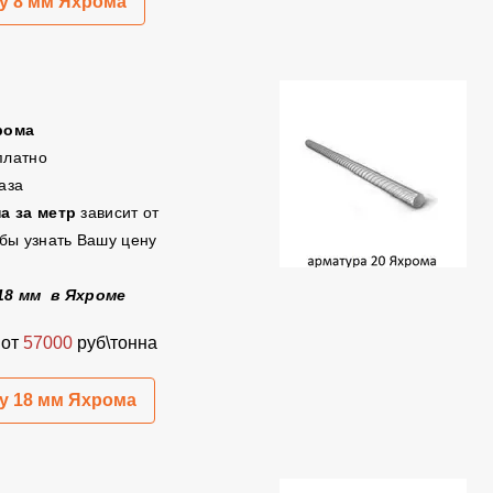
у 8 мм Яхрома
рома
платно
каза
а за метр
зависит от
бы узнать Вашу цену
18 мм в Яхроме
а
от
57000
руб\тонна
у 18 мм Яхрома