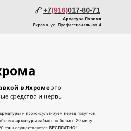
+7
(916)
017-80-71
Арматура Яхрома
Яхрома, ул. Профессиональная 4
хрома
тавкой
в Яхроме
это
ые средства
и
нервы
арматуры
и проконсультируем перед покупкой.
 объема
арматуры
займет не больше 20 минут.
0 тонн осуществляется
БЕСПЛАТНО!