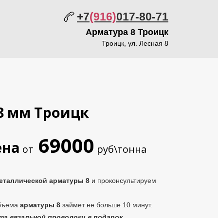
+7
(916)
017-80-71
Арматура
8 Троицк
Троицк, ул. Лесная 8
8 мм Троицк
69000
ена
от
руб\тонна
еталлической
арматуры 8
и проконсультируем
объема
арматуры 8
займет не больше 10 минут.
та вязальной проволоки в подарок.