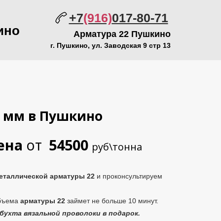
+7
(916)
017-80-71
ино
Арматура 22 Пушкино
г. Пушкино, ул. Заводская 9 стр 13
2 мм в Пушкино
ена
от
54500
руб\тонна
еталлической
арматуры 22
и проконсультируем
объема
арматуры 22
займет не больше 10 минут.
бухта вязальной проволоки в подарок.